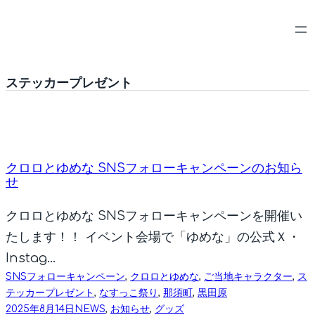
内
容
を
ス
ステッカープレゼント
キ
ッ
プ
クロロとゆめな SNSフォローキャンペーンのお知ら
せ
クロロとゆめな SNSフォローキャンペーンを開催い
たします！！ イベント会場で「ゆめな」の公式Ｘ・
Instag…
SNSフォローキャンペーン
, 
クロロとゆめな
, 
ご当地キャラクター
, 
ス
テッカープレゼント
, 
なすっこ祭り
, 
那須町
, 
黒田原
2025年8月14日
NEWS
, 
お知らせ
, 
グッズ