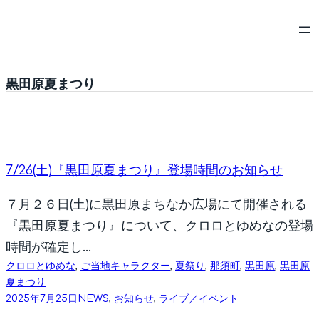
内
容
を
ス
黒田原夏まつり
キ
ッ
プ
7/26(土)『黒田原夏まつり』登場時間のお知らせ
７月２６日(土)に黒田原まちなか広場にて開催される
『黒田原夏まつり』について、クロロとゆめなの登場
時間が確定し…
クロロとゆめな
, 
ご当地キャラクター
, 
夏祭り
, 
那須町
, 
黒田原
, 
黒田原
夏まつり
2025年7月25日
NEWS
, 
お知らせ
, 
ライブ／イベント