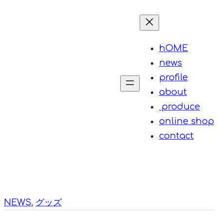
内
容
を
hOME
ス
news
キ
profile
ッ
about
プ
produce
online shop
contact
NEWS
, 
グッズ