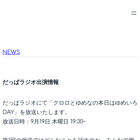
内
容
を
ス
キ
NEWS
ッ
プ
だっぱラジオ出演情報
だっぱラジオにて「クロロとゆめなの本日はゆめいろ
DAY」を放送いたします。
放送日時：9月19日 木曜日 19:30~