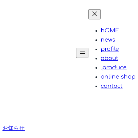
内
容
を
hOME
ス
news
キ
profile
ッ
about
プ
produce
online shop
contact
お知らせ